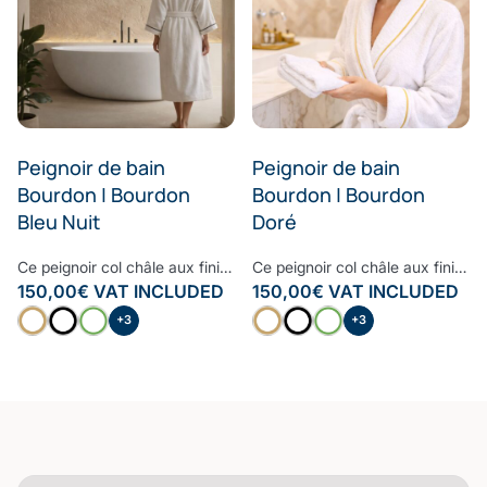
Peignoir de bain
Peignoir de bain
Bourdon | Bourdon
Bourdon | Bourdon
Bleu Nuit
Doré
Ce peignoir col châle aux finitions raffinées et haut de gamme est le peignoir à avoir dans sa salle de bain. Moelleux, doux et très confortable, le bourdon embelli ce peignoir pour lui donner un style contemporain et cosy. Confectionné à partir d’une des fibres les plus nobles, la Fibre B., ce peignoir est ultra-doux, absorbant et sèche rapidement. Notre linge de bain participe avec style à votre bien-être et à la protection de la planète. Nos Collections de linge de bain sont fabriquées dans les meilleurs ateliers d’Europe.
Ce peignoir col châle aux finitions raffinées et haut de gamme est le peignoir à avoir dans sa salle de bain. Moelleux, doux et très confortable, le bourdon embelli ce peignoir pour lui donner un style contemporain et cosy. Confectionné à partir d’une des fibres les plus nobles, la Fibre B., ce peignoir est ultra-doux, absorbant et sèche rapidement. Notre linge de bain participe avec style à votre bien-être et à la protection de la planète. Nos Collections de linge de bain sont fabriquées dans les meilleurs ateliers d’Europe.
150,00
€
VAT INCLUDED
150,00
€
VAT INCLUDED
+3
+3