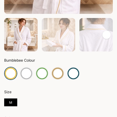
Bumblebee Colour
Size
M