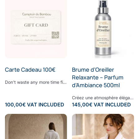
Carte Cadeau 100€
Brume d’Oreiller
Relaxante – Parfum
Don't waste any more time finding the perfect gift. Surprise your loved ones with the gift they've always dreamed of: give them the Comptoir du Bambou E-Gift Card to make all their wishes come true. Choose the amount to be credited to the gift card, add a personalised message and let the Comptoir du Bambou magic work.
d’Ambiance 500ml
Créez une atmosphère élégante et apaisante, à chaque instant.Vaporisez cette brume d’ambiance dans votre intérieur pour diffuser une signature olfactive raffinée, subtile et enveloppante. Sa composition associe une eau de bambou délicate à des notes fraîches d’écorces de bergamote et de feuilles de basilic, légèrement froissées. Une fragrance contemporaine où la douceur végétale rencontre la vivacité des agrumes, pour un équilibre parfaitement maîtrisé. À la fois fraîche, naturelle et sophistiquée, cette senteur transforme vos espaces en véritables lieux de bien-être, inspirés des plus beaux établissements. Formulée sans ingrédients synthétiques controversés, elle respecte votre environnement tout en sublimant votre intérieur. Sillage : bergamote - bambou - basilic - musc
100,00
€
VAT INCLUDED
145,00
€
VAT INCLUDED