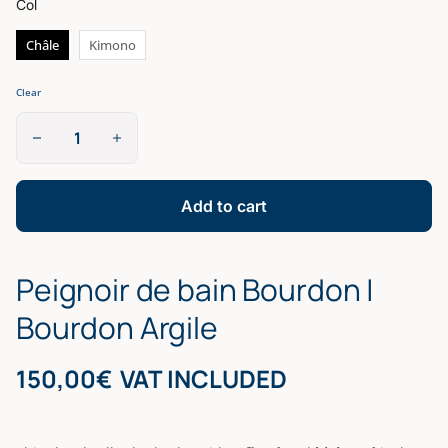
Col
Châle
Kimono
Clear
Peignoir
de
bain
Bourdon
|
Add to cart
Bourdon
Argile
quantity
Peignoir de bain Bourdon |
Bourdon Argile
150,00
€
VAT INCLUDED