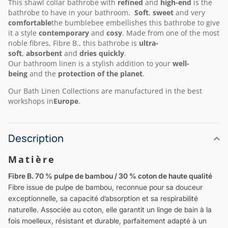
This shawl collar bathrobe with
refined
and
high-end
is the
bathrobe to have in your bathroom.
Soft
,
sweet
and very
comfortable
the bumblebee embellishes this bathrobe to give
it a style
contemporary
and
cosy
.
Made from one of the most
noble fibres, Fibre B., this bathrobe is
ultra-
soft
,
absorbent
and
dries quickly
.
Our bathroom linen is a stylish addition to your
well-
being
and the
protection of the planet
.
Our Bath Linen Collections are manufactured in the best
workshops in
Europe
.
Description
Matière
Fibre B. 70 % pulpe de bambou / 30 % coton de haute qualité
Fibre issue de pulpe de bambou, reconnue pour sa douceur
exceptionnelle, sa capacité d’absorption et sa respirabilité
naturelle. Associée au coton, elle garantit un linge de bain à la
fois moelleux, résistant et durable, parfaitement adapté à un