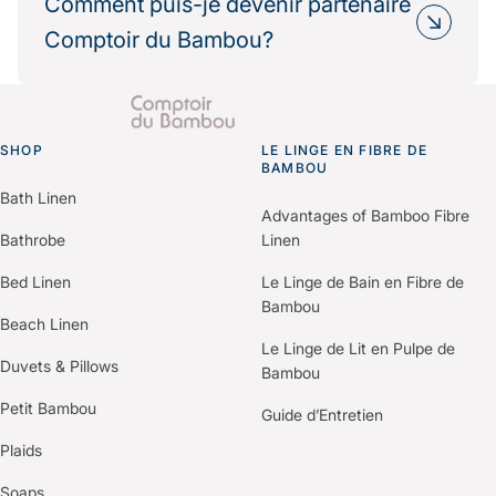
choisissent Comptoir du Bambou dans le cadre
Comment puis-je devenir partenaire
impact environnemental.
de leur politique RSE.
Comptoir du Bambou?
Nous fournissons les informations
environnementales et les bilans carbone produits
Il vous suffit de nous contacter via le formulaire
pour vos démarches de certification (Green Key,
“Espace Professionnels” du site.
Clef Verte, Ecolabel…).
SHOP
Un membre de notre équipe vous recontactera
LE LINGE EN FIBRE DE
Go to homepage
BAMBOU
pour comprendre vos besoins et construire une
Bath Linen
offre personnalisée selon votre établissement.
Advantages of Bamboo Fibre
Bathrobe
Linen
Bed Linen
Le Linge de Bain en Fibre de
Bambou
Beach Linen
Le Linge de Lit en Pulpe de
Duvets & Pillows
Bambou
Petit Bambou
Guide d’Entretien
Plaids
Soaps