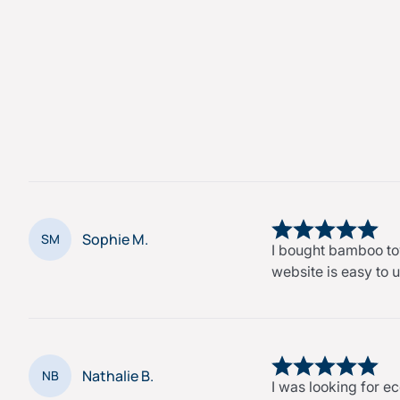
Sophie M.
SM
I bought bamboo tow
website is easy to 
Nathalie B.
NB
I was looking for 