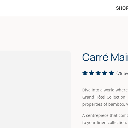
SHO
Carré Mai
(
79
av
Rated
79
5.00
out
Dive into a world wher
of 5
based on
Grand Hôtel Collection.
customer
properties of bamboo, w
ratings
A centrepiece that comb
to your linen collection.