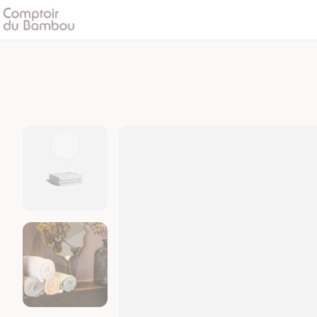
Carré
Mains
x3
|
Grand
Hôtel
quantity