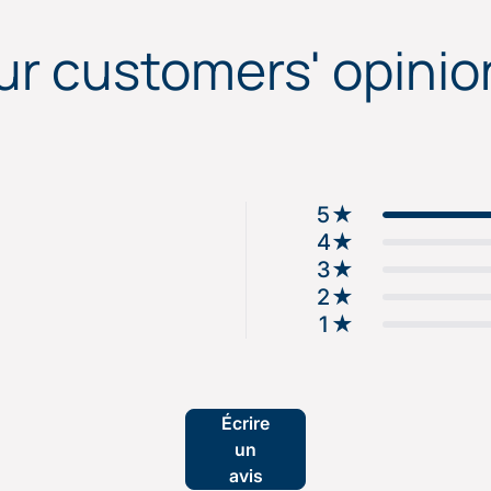
ur customers' opinio
5
★
4
★
3
★
2
★
1
★
Écrire
un
avis