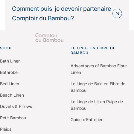
Oui, de nombreux partenaires hôteliers
Résultat : une réduction mesurable de votre
choisissent Comptoir du Bambou dans le cadre
Comment puis-je devenir partenaire
impact environnemental.
de leur politique RSE.
Comptoir du Bambou?
Nous fournissons les informations
environnementales et les bilans carbone produits
Il vous suffit de nous contacter via le formulaire
pour vos démarches de certification (Green Key,
“Espace Professionnels” du site.
Clef Verte, Ecolabel…).
SHOP
Un membre de notre équipe vous recontactera
LE LINGE EN FIBRE DE
Go to homepage
BAMBOU
pour comprendre vos besoins et construire une
Bath Linen
offre personnalisée selon votre établissement.
Advantages of Bamboo Fibre
Bathrobe
Linen
Bed Linen
Le Linge de Bain en Fibre de
Bambou
Beach Linen
Le Linge de Lit en Pulpe de
Duvets & Pillows
Bambou
Petit Bambou
Guide d’Entretien
Plaids