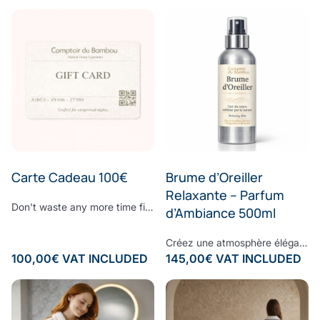
Carte Cadeau 100€
Brume d’Oreiller
Relaxante – Parfum
Don't waste any more time finding the perfect gift. Surprise your loved ones with the gift they've always dreamed of: give them the Comptoir du Bambou E-Gift Card to make all their wishes come true. Choose the amount to be credited to the gift card, add a personalised message and let the Comptoir du Bambou magic work.
d’Ambiance 500ml
Créez une atmosphère élégante et apaisante, à chaque instant.Vaporisez cette brume d’ambiance dans votre intérieur pour diffuser une signature olfactive raffinée, subtile et enveloppante. Sa composition associe une eau de bambou délicate à des notes fraîches d’écorces de bergamote et de feuilles de basilic, légèrement froissées. Une fragrance contemporaine où la douceur végétale rencontre la vivacité des agrumes, pour un équilibre parfaitement maîtrisé. À la fois fraîche, naturelle et sophistiquée, cette senteur transforme vos espaces en véritables lieux de bien-être, inspirés des plus beaux établissements. Formulée sans ingrédients synthétiques controversés, elle respecte votre environnement tout en sublimant votre intérieur. Sillage : bergamote - bambou - basilic - musc
100,00
€
VAT INCLUDED
145,00
€
VAT INCLUDED