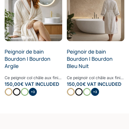
Peignoir de bain
Peignoir de bain
Bourdon | Bourdon
Bourdon | Bourdon
Argile
Bleu Nuit
Ce peignoir col châle aux finitions raffinées et haut de gamme est le peignoir à avoir dans sa salle de bain. Moelleux, doux et très confortable, le bourdon embelli ce peignoir pour lui donner un style contemporain et cosy. Confectionné à partir d’une des fibres les plus nobles, la Fibre B., ce peignoir est ultra-doux, absorbant et sèche rapidement. Notre linge de bain participe avec style à votre bien-être et à la protection de la planète. Nos Collections de linge de bain sont fabriquées dans les meilleurs ateliers d’Europe.
Ce peignoir col châle aux finitions raffinées et haut de gamme est le peignoir à avoir dans sa salle de bain. Moelleux, doux et très confortable, le bourdon embelli ce peignoir pour lui donner un style contemporain et cosy. Confectionné à partir d’une des fibres les plus nobles, la Fibre B., ce peignoir est ultra-doux, absorbant et sèche rapidement. Notre linge de bain participe avec style à votre bien-être et à la protection de la planète. Nos Collections de linge de bain sont fabriquées dans les meilleurs ateliers d’Europe.
150,00
€
VAT INCLUDED
150,00
€
VAT INCLUDED
+3
+3