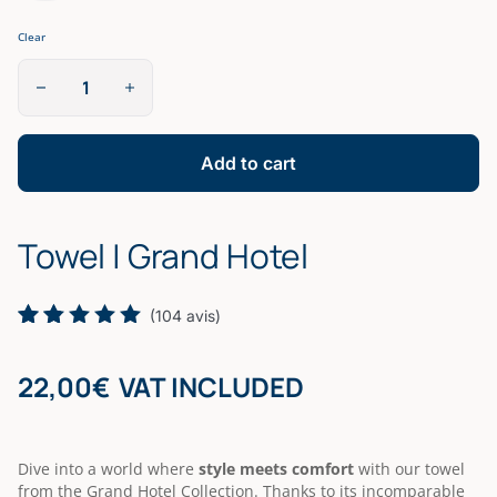
Clear
Serviette
de
toilette
|
Grand
Add to cart
Hôtel
quantity
Towel | Grand Hotel
(
104
avis)
Rated
104
5.00
out
22,00
€
VAT INCLUDED
of 5
based on
customer
ratings
Dive into a world where
style meets comfort
with our towel
from the Grand Hotel Collection. Thanks to its incomparable