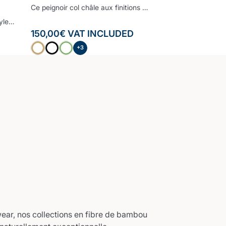
Ce peignoir col châle aux finitions raffinées et haut de gamme est le peignoir à avoir dans sa salle de bain. Moelleux, doux et très confortable, le bourdon embelli ce peignoir pour lui donner un style contemporain et cosy. Confectionné à partir d’une des fibres les plus nobles, la Fibre B., ce peignoir est ultra-doux, absorbant et sèche rapidement. Notre linge de bain participe avec style à votre bien-être et à la protection de la planète. Nos Collections de linge de bain sont fabriquées dans les meilleurs ateliers d’Europe.
Plongez dans un monde où le style rencontre le confort avec notre set de bain de la Collection Grand Hôtel. Grâce à sa douceur incomparable et les propriétés écologiques du bambou, vous sécher à la sortie de votre douche sera le meilleur moment de votre routine quotidienne. Des pièces maîtresses qui allient confort, élégance et durabilité – un ajout indispensable à votre collection de linge de maison.
150,00
€
VAT INCLUDED
+3
wear, nos collections en fibre de bambou