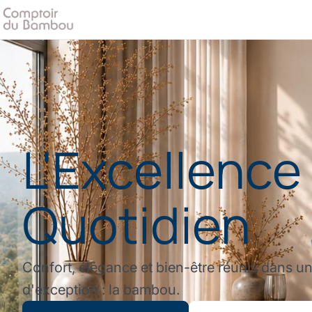
L'Excellence
Quotidien
Confort, élégance et bien-être réunis dans u
d'exception : la bambou.