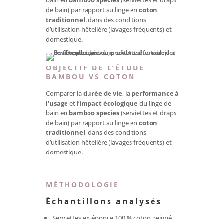
bain en
bamboo species
(serviettes et draps
de bain) par rapport au linge en
coton
traditionnel
, dans des conditions
d’utilisation hôtelière (lavages fréquents) et
domestique.
OBJECTIF DE L’ÉTUDE
BAMBOU VS COTON
Comparer la
durée de vie
, la
performance à
l’usage
et l’
impact écologique
du linge de
bain en
bamboo species
(serviettes et draps
de bain) par rapport au linge en
coton
traditionnel
, dans des conditions
d’utilisation hôtelière (lavages fréquents) et
domestique.
MÉTHODOLOGIE
Échantillons analysés
Serviettes en éponge 100 % coton peigné