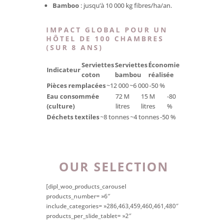
Bamboo
: jusqu’à 10 000 kg fibres/ha/an.
IMPACT GLOBAL POUR UN
HÔTEL DE 100 CHAMBRES
(SUR 8 ANS)
Serviettes
Serviettes
Économie
Indicateur
coton
bambou
réalisée
Pièces remplacées
~12 000
~6 000
-50 %
Eau consommée
72 M
15 M
-80
(culture)
litres
litres
%
Déchets textiles
~8 tonnes
~4 tonnes
-50 %
OUR SELECTION
[dipl_woo_products_carousel
products_number= »6″
include_categories= »286,463,459,460,461,480″
products_per_slide_tablet= »2″