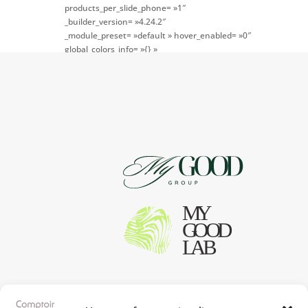
products_per_slide_phone= »1″
_builder_version= »4.24.2″
_module_preset= »default » hover_enabled= »0″
global_colors_info= »{} »
theme_builder_area= »et_body_layout »
sticky_enabled= »0″]
[/dipl_woo_products_carousel]