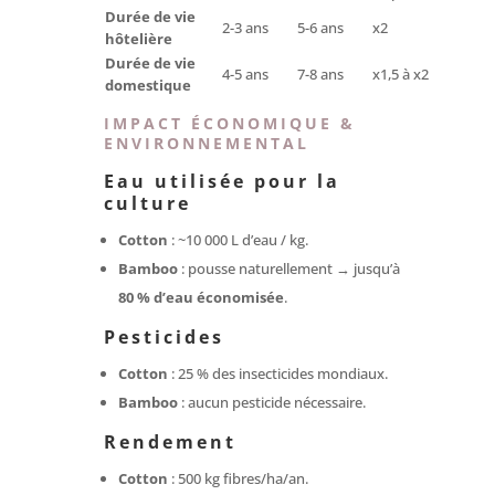
Durée de vie
2-3 ans
5-6 ans
x2
hôtelière
Durée de vie
4-5 ans
7-8 ans
x1,5 à x2
domestique
IMPACT ÉCONOMIQUE &
ENVIRONNEMENTAL
Eau utilisée pour la
culture
Cotton
: ~10 000 L d’eau / kg.
Bamboo
: pousse naturellement → jusqu’à
80 % d’eau économisée
.
Pesticides
Cotton
: 25 % des insecticides mondiaux.
Bamboo
: aucun pesticide nécessaire.
Rendement
Cotton
: 500 kg fibres/ha/an.