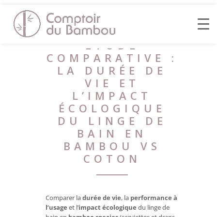
ÉTUDE
COMPARATIVE :
LA DURÉE DE
VIE ET
L’IMPACT
ÉCOLOGIQUE
DU LINGE DE
BAIN EN
BAMBOU VS
COTON
Comparer la
durée de vie
, la
performance à
l’usage
et l’
impact écologique
du linge de