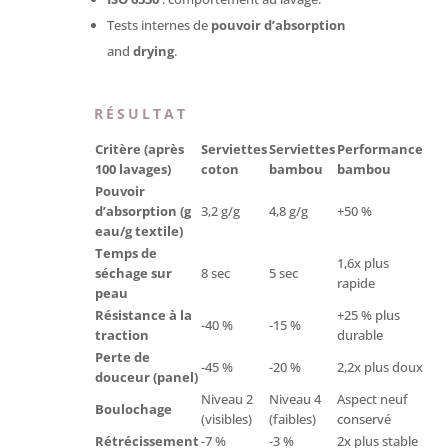
Tests internes de
pouvoir d’absorption
and
drying
.
RÉSULTAT
Critère (après
Serviettes
Serviettes
Performance
100 lavages)
coton
bambou
bambou
Pouvoir
d’absorption (g
3,2 g/g
4,8 g/g
+50 %
eau/g textile)
Temps de
1,6x plus
séchage sur
8 sec
5 sec
rapide
peau
Résistance à la
+25 % plus
-40 %
-15 %
traction
durable
Perte de
-45 %
-20 %
2,2x plus doux
douceur (panel)
Niveau 2
Niveau 4
Aspect neuf
Boulochage
(visibles)
(faibles)
conservé
Rétrécissement
-7 %
-3 %
2x plus stable