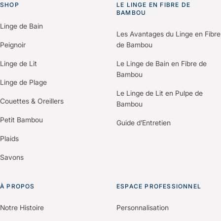
SHOP
personnalisé : gestion des réassorts,
LE LINGE EN FIBRE DE
Go to homepage
BAMBOU
évolutions de gamme,
Linge de Bain
accompagnement pour les
Les Avantages du Linge en Fibre
renouvellements de collection et
Peignoir
de Bambou
support sur les questions de
Linge de Lit
Le Linge de Bain en Fibre de
blanchisserie et d’entretien. Nous
Bambou
pouvons également devenir
Linge de Plage
partenaire blanchisseur ou partenaire
Le Linge de Lit en Pulpe de
Couettes & Oreillers
commercial selon votre profil.
Bambou
Petit Bambou
Guide d’Entretien
Plaids
Savons
À PROPOS
ESPACE PROFESSIONNEL
Notre Histoire
Personnalisation