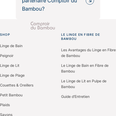
partenaire Comptoir du
politique RSE.
Bambou?
Nous fournissons les informations
environnementales et les bilans
Il vous suffit de nous contacter via le
carbone produits pour vos
formulaire “Espace Professionnels”
démarches de certification (Green
SHOP
du site.
LE LINGE EN FIBRE DE
Go to homepage
Key, Clef Verte, Ecolabel…).
BAMBOU
Un membre de notre équipe vous
Linge de Bain
recontactera pour comprendre vos
Les Avantages du Linge en Fibre
besoins et construire une offre
Peignoir
de Bambou
personnalisée selon votre
Linge de Lit
Le Linge de Bain en Fibre de
établissement.
Bambou
Linge de Plage
Le Linge de Lit en Pulpe de
Couettes & Oreillers
Bambou
Petit Bambou
Guide d’Entretien
Plaids
Savons