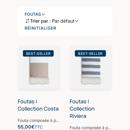
FOUTAS
Trier par :
Par défaut
RÉINITIALISER
BEST-SELLER
BEST-SELLER
Foutas |
Foutas |
Collection Costa
Collection
Riviera
Fouta composée à partir d’une fibre de bambou, la Fibre B, parfaite pour une après-midi à la plage ou au bord de la piscine. Nos foutas sont confectionnées à partir d’une des fibres les plus nobles, la Fibre B. Elles sont ultra-douces, absorbantes et sèchent rapidement. Le design soigné et épuré est idéal pour flâner avec style et confort au soleil. Notre linge de plage participe avec style à votre bien-être et à la protection de la planète. Nos Collections de linge de bain sont fabriquées dans les meilleurs ateliers d’Europe.
55,00
€
TTC
Fouta composée à partir d’une fibre de bambou, la Fibre B, parfaite pour une après-midi à la plage ou au bord de la piscine. Nos foutas sont confectionnées à partir d’une des fibres les plus nobles, la Fibre B. Elles sont ultra-douces, absorbantes et sèchent rapidement. Le design soigné et épuré est idéal pour flâner avec style et confort au soleil. Notre linge de plage participe avec style à votre bien-être et à la protection de la planète. Nos Collections de linge de bain sont fabriquées dans les meilleurs ateliers d’Europe.