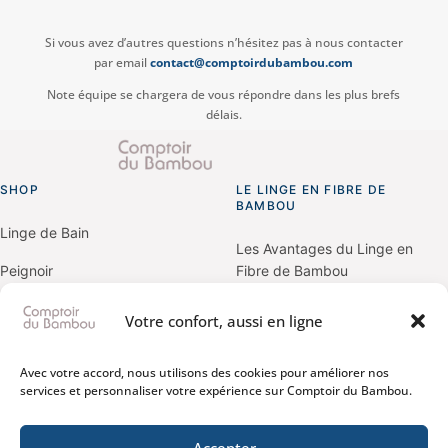
Si vous avez d’autres questions n’hésitez pas à nous contacter
par email
contact@comptoirdubambou.com
Note équipe se chargera de vous répondre dans les plus brefs
délais.
SHOP
LE LINGE EN FIBRE DE
Go
BAMBOU
to
homepage
Linge de Bain
Les Avantages du Linge en
Peignoir
Fibre de Bambou
Linge de Lit
Le Linge de Bain en Fibre de
Votre confort, aussi en ligne
Bambou
Linge de Plage
Le Linge de Lit en Pulpe de
Avec votre accord, nous utilisons des cookies pour améliorer nos
Couettes & Oreillers
Bambou
services et personnaliser votre expérience sur Comptoir du Bambou.
Petit Bambou
Guide d’Entretien
Accepter