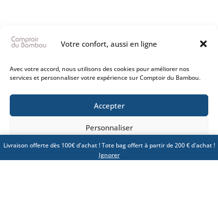
Votre confort, aussi en ligne
Avec votre accord, nous utilisons des cookies pour améliorer nos
services et personnaliser votre expérience sur Comptoir du Bambou.
Accepter
Personnaliser
Livraison offerte dès 100€ d'achat ! Tote bag offert à partir de 200 € d'achat !
Politique de confidentialité
CGV
Ignorer
LES OFFRES EXCLUSIVES
MY GOOD GROUP
Chez
My Good Group
, nous avons conçu le