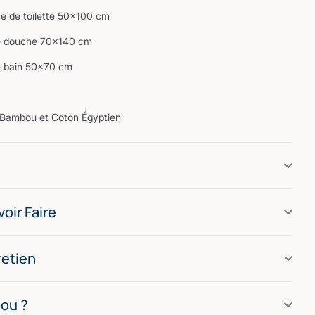
oilette 50×100 cm
he 70×140 cm
n 50×70 cm
| Bambou et Coton Égyptien
oir Faire
retien
ou ?