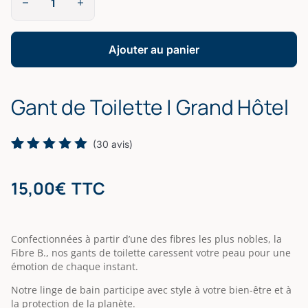
de
Gant
de
Toilette
Ajouter au panier
|
Grand
Hôtel
Gant de Toilette | Grand Hôtel
(
30
avis)
Noté
30
5.00
sur 5
15,00
€
TTC
basé
sur
notations
client
Confectionnées à partir d’une des fibres les plus nobles, la
Fibre B., nos gants de toilette caressent votre peau pour une
émotion de chaque instant.
Notre linge de bain participe avec style à votre bien-être et à
la protection de la planète.