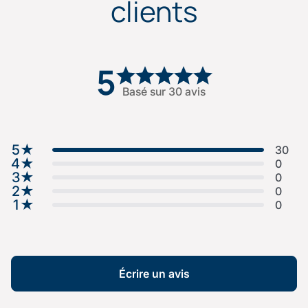
clients
5
Basé sur 30 avis
5
★
30
4
★
0
3
★
0
2
★
0
1
★
0
Écrire un avis