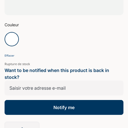
Couleur
Effacer
Rupture de stock
Want to be notified when this product is back in
stock?
Notify me
quantité