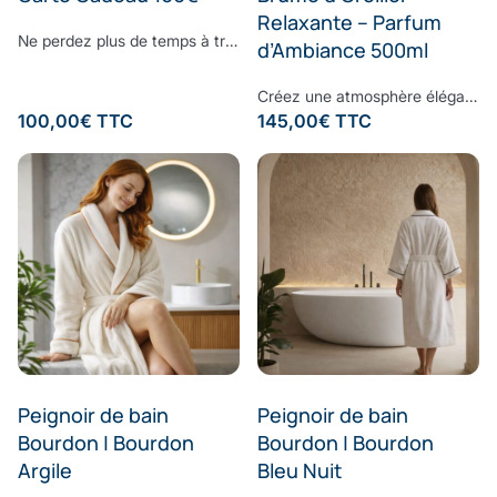
Relaxante – Parfum
Ne perdez plus de temps à trouver le cadeau parfait. Surprenez vos proches avec le cadeau dont ils ont toujours rêvé : offrez-leur la E-Carte Cadeau Comptoir du Bambou pour leur permettre de réaliser toutes leurs envies. Choisissez le montant à créditer sur la carte cadeau, ajoutez un message personnalisé et laissez la magie Comptoir du Bambou opérer.
d’Ambiance 500ml
Créez une atmosphère élégante et apaisante, à chaque instant.Vaporisez cette brume d’ambiance dans votre intérieur pour diffuser une signature olfactive raffinée, subtile et enveloppante. Sa composition associe une eau de bambou délicate à des notes fraîches d’écorces de bergamote et de feuilles de basilic, légèrement froissées. Une fragrance contemporaine où la douceur végétale rencontre la vivacité des agrumes, pour un équilibre parfaitement maîtrisé. À la fois fraîche, naturelle et sophistiquée, cette senteur transforme vos espaces en véritables lieux de bien-être, inspirés des plus beaux établissements. Formulée sans ingrédients synthétiques controversés, elle respecte votre environnement tout en sublimant votre intérieur. Sillage : bergamote - bambou - basilic - musc
100,00
€
TTC
145,00
€
TTC
Peignoir de bain
Peignoir de bain
Bourdon | Bourdon
Bourdon | Bourdon
Argile
Bleu Nuit