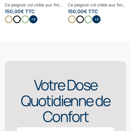
Ce peignoir col châle aux finitions raffinées et haut de gamme est le peignoir à avoir dans sa salle de bain. Moelleux, doux et très confortable, le bourdon embelli ce peignoir pour lui donner un style contemporain et cosy. Confectionné à partir d’une des fibres les plus nobles, la Fibre B., ce peignoir est ultra-doux, absorbant et sèche rapidement. Notre linge de bain participe avec style à votre bien-être et à la protection de la planète. Nos Collections de linge de bain sont fabriquées dans les meilleurs ateliers d’Europe.
Ce peignoir col châle aux finitions raffinées et haut de gamme est le peignoir à avoir dans sa salle de bain. Moelleux, doux et très confortable, le bourdon embelli ce peignoir pour lui donner un style contemporain et cosy. Confectionné à partir d’une des fibres les plus nobles, la Fibre B., ce peignoir est ultra-doux, absorbant et sèche rapidement. Notre linge de bain participe avec style à votre bien-être et à la protection de la planète. Nos Collections de linge de bain sont fabriquées dans les meilleurs ateliers d’Europe.
150,00
€
TTC
150,00
€
TTC
+3
+3
Votre Dose
Quotidienne de
Confort