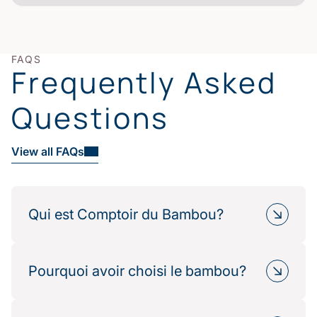
FAQS
Frequently Asked
Questions
View all FAQs
Qui est Comptoir du Bambou?
Comptoir du Bambou est une marque française
spécialisée dans le linge de maison haut de
Pourquoi avoir choisi le bambou?
gamme fabriqué à partir de fibres naturelles de
bambou. Nous proposons des collections de linge
Le bambou est une ressource renouvelable,