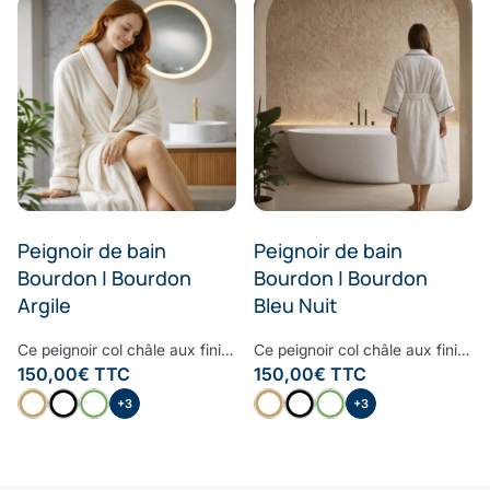
Peignoir de bain
Peignoir de bain
Bourdon | Bourdon
Bourdon | Bourdon
Argile
Bleu Nuit
Ce peignoir col châle aux finitions raffinées et haut de gamme est le peignoir à avoir dans sa salle de bain. Moelleux, doux et très confortable, le bourdon embelli ce peignoir pour lui donner un style contemporain et cosy. Confectionné à partir d’une des fibres les plus nobles, la Fibre B., ce peignoir est ultra-doux, absorbant et sèche rapidement. Notre linge de bain participe avec style à votre bien-être et à la protection de la planète. Nos Collections de linge de bain sont fabriquées dans les meilleurs ateliers d’Europe.
Ce peignoir col châle aux finitions raffinées et haut de gamme est le peignoir à avoir dans sa salle de bain. Moelleux, doux et très confortable, le bourdon embelli ce peignoir pour lui donner un style contemporain et cosy. Confectionné à partir d’une des fibres les plus nobles, la Fibre B., ce peignoir est ultra-doux, absorbant et sèche rapidement. Notre linge de bain participe avec style à votre bien-être et à la protection de la planète. Nos Collections de linge de bain sont fabriquées dans les meilleurs ateliers d’Europe.
150,00
€
TTC
150,00
€
TTC
+3
+3