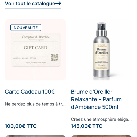
Voir tout le catalogue
NOUVEAUTÉ
Carte Cadeau 100€
Brume d’Oreiller
Relaxante – Parfum
Ne perdez plus de temps à trouver le cadeau parfait. Surprenez vos proches avec le cadeau dont ils ont toujours rêvé : offrez-leur la E-Carte Cadeau Comptoir du Bambou pour leur permettre de réaliser toutes leurs envies. Choisissez le montant à créditer sur la carte cadeau, ajoutez un message personnalisé et laissez la magie Comptoir du Bambou opérer.
d’Ambiance 500ml
Créez une atmosphère élégante et apaisante, à chaque instant.Vaporisez cette brume d’ambiance dans votre intérieur pour diffuser une signature olfactive raffinée, subtile et enveloppante. Sa composition associe une eau de bambou délicate à des notes fraîches d’écorces de bergamote et de feuilles de basilic, légèrement froissées. Une fragrance contemporaine où la douceur végétale rencontre la vivacité des agrumes, pour un équilibre parfaitement maîtrisé. À la fois fraîche, naturelle et sophistiquée, cette senteur transforme vos espaces en véritables lieux de bien-être, inspirés des plus beaux établissements. Formulée sans ingrédients synthétiques controversés, elle respecte votre environnement tout en sublimant votre intérieur. Sillage : bergamote - bambou - basilic - musc
100,00
€
TTC
145,00
€
TTC