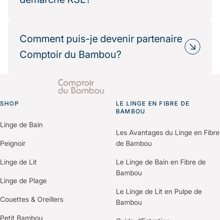
circuits courts, emballages recyclés et
recyclables, production éthique.
Oui, de nombreux partenaires hôteliers
Résultat : une réduction mesurable de votre
choisissent Comptoir du Bambou dans le cadre
Comment puis-je devenir partenaire
impact environnemental.
de leur politique RSE.
Comptoir du Bambou?
Nous fournissons les informations
environnementales et les bilans carbone produits
Il vous suffit de nous contacter via le formulaire
pour vos démarches de certification (Green Key,
“Espace Professionnels” du site.
Clef Verte, Ecolabel…).
SHOP
Un membre de notre équipe vous recontactera
LE LINGE EN FIBRE DE
Go to homepage
BAMBOU
pour comprendre vos besoins et construire une
Linge de Bain
offre personnalisée selon votre établissement.
Les Avantages du Linge en Fibre
Peignoir
de Bambou
Linge de Lit
Le Linge de Bain en Fibre de
Bambou
Linge de Plage
Le Linge de Lit en Pulpe de
Couettes & Oreillers
Bambou
Petit Bambou