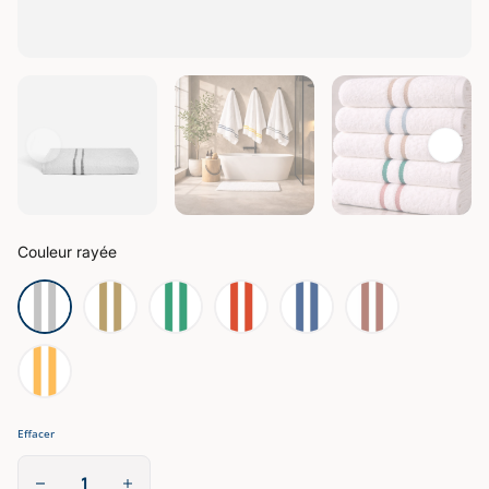
Couleur rayée
Effacer
quantité
de