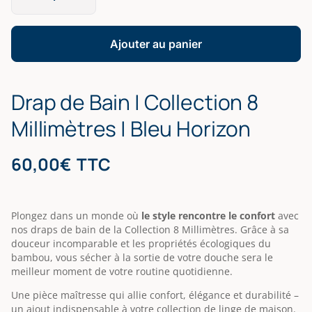
Drap
de
Bain
Ajouter au panier
|
Collection
8
Drap de Bain | Collection 8
Millimètres
|
Millimètres | Bleu Horizon
Bleu
Horizon
60,00
€
TTC
Plongez dans un monde où
le style rencontre le confort
avec
nos draps de bain de la Collection 8 Millimètres. Grâce à sa
douceur incomparable et les propriétés écologiques du
bambou, vous sécher à la sortie de votre douche sera le
meilleur moment de votre routine quotidienne.
Une pièce maîtresse qui allie confort, élégance et durabilité –
un ajout indispensable à votre collection de linge de maison.