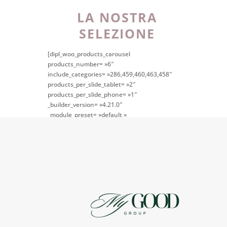
LA NOSTRA
SELEZIONE
[dipl_woo_products_carousel
products_number= »6″
include_categories= »286,459,460,463,458″
products_per_slide_tablet= »2″
products_per_slide_phone= »1″
_builder_version= »4.21.0″
_module_preset= »default »
global_colors_info= »{} »
theme_builder_area= »post_content »]
[/dipl_woo_products_carousel]