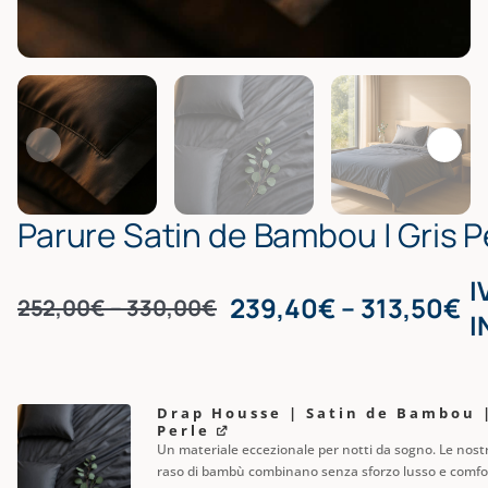
Parure Satin de Bambou | Gris P
I
Pr
239,40
€
–
313,50
€
Price range: 252,00€ thr
252,00
€
–
330,00
€
Original
Current
I
price
price
was:
is:
Drap Housse | Satin de Bambou |
252,00€
239,40€
Perle
Un materiale eccezionale per notti da sogno. Le nostr
–
–
raso di bambù combinano senza sforzo lusso e comfor