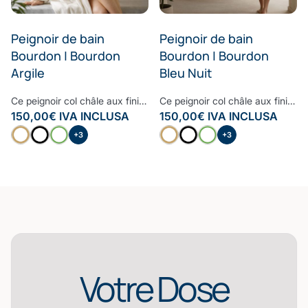
Peignoir de bain
Peignoir de bain
Bourdon | Bourdon
Bourdon | Bourdon
Argile
Bleu Nuit
Ce peignoir col châle aux finitions raffinées et haut de gamme est le peignoir à avoir dans sa salle de bain. Moelleux, doux et très confortable, le bourdon embelli ce peignoir pour lui donner un style contemporain et cosy. Confectionné à partir d’une des fibres les plus nobles, la Fibre B., ce peignoir est ultra-doux, absorbant et sèche rapidement. Notre linge de bain participe avec style à votre bien-être et à la protection de la planète. Nos Collections de linge de bain sont fabriquées dans les meilleurs ateliers d’Europe.
Ce peignoir col châle aux finitions raffinées et haut de gamme est le peignoir à avoir dans sa salle de bain. Moelleux, doux et très confortable, le bourdon embelli ce peignoir pour lui donner un style contemporain et cosy. Confectionné à partir d’une des fibres les plus nobles, la Fibre B., ce peignoir est ultra-doux, absorbant et sèche rapidement. Notre linge de bain participe avec style à votre bien-être et à la protection de la planète. Nos Collections de linge de bain sont fabriquées dans les meilleurs ateliers d’Europe.
150,00
€
IVA INCLUSA
150,00
€
IVA INCLUSA
+3
+3
Votre Dose