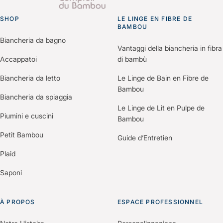
pour vos démarches de certification (Green Key,
“Espace Professionnels” du site.
Clef Verte, Ecolabel…).
SHOP
Un membre de notre équipe vous recontactera
LE LINGE EN FIBRE DE
Go to homepage
BAMBOU
pour comprendre vos besoins et construire une
Biancheria da bagno
offre personnalisée selon votre établissement.
Vantaggi della biancheria in fibra
Accappatoi
di bambù
Biancheria da letto
Le Linge de Bain en Fibre de
Bambou
Biancheria da spiaggia
Le Linge de Lit en Pulpe de
Piumini e cuscini
Bambou
Petit Bambou
Guide d’Entretien
Plaid
Saponi
À PROPOS
ESPACE PROFESSIONNEL