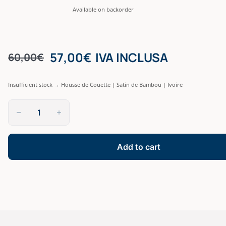
Available on backorder
57,00
€
IVA INCLUSA
60,00
€
Insufficient stock → Housse de Couette | Satin de Bambou | Ivoire
Parure
Satin
de
Bambou
|
Add to cart
Gris
Perle
quantity