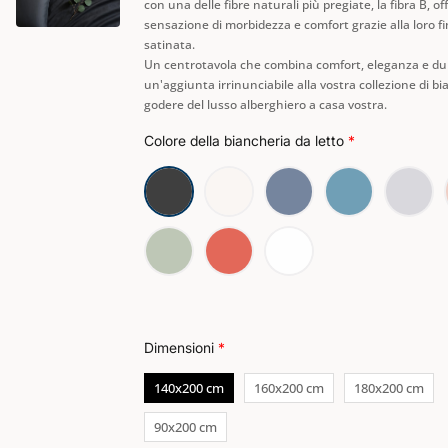
330,00€Price
313,50€Price
con una delle fibre naturali più pregiate, la fibra B, o
sensazione di morbidezza e comfort grazie alla loro fi
range:
range:
satinata.
Un centrotavola che combina comfort, eleganza e du
252,00€
239,40€
un'aggiunta irrinunciabile alla vostra collezione di bi
through
through
godere del lusso alberghiero a casa vostra.
330,00€.
313,50€.
Colore della biancheria da letto
*
Dimensioni
*
140x200 cm
160x200 cm
180x200 cm
90x200 cm