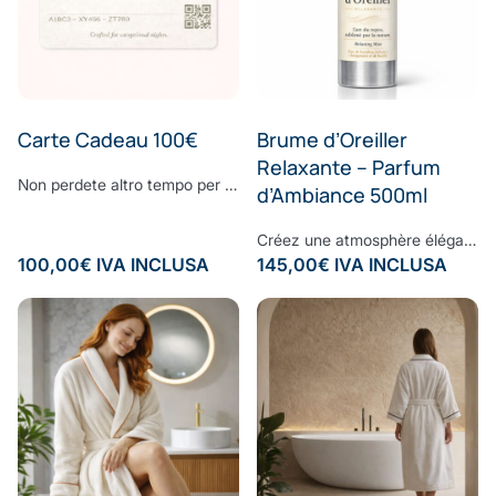
Carte Cadeau 100€
Brume d’Oreiller
Relaxante – Parfum
Non perdete altro tempo per trovare il regalo perfetto. Sorprendete i vostri cari con il regalo che hanno sempre sognato: regalate loro la Carta regalo elettronica Comptoir du Bambou per realizzare tutti i loro desideri. Scegliete l'importo da accreditare sulla carta regalo, aggiungete un messaggio personalizzato e lasciate che la magia di Comptoir du Bambou si compia.
d’Ambiance 500ml
Créez une atmosphère élégante et apaisante, à chaque instant.Vaporisez cette brume d’ambiance dans votre intérieur pour diffuser une signature olfactive raffinée, subtile et enveloppante. Sa composition associe une eau de bambou délicate à des notes fraîches d’écorces de bergamote et de feuilles de basilic, légèrement froissées. Une fragrance contemporaine où la douceur végétale rencontre la vivacité des agrumes, pour un équilibre parfaitement maîtrisé. À la fois fraîche, naturelle et sophistiquée, cette senteur transforme vos espaces en véritables lieux de bien-être, inspirés des plus beaux établissements. Formulée sans ingrédients synthétiques controversés, elle respecte votre environnement tout en sublimant votre intérieur. Sillage : bergamote - bambou - basilic - musc
100,00
€
IVA INCLUSA
145,00
€
IVA INCLUSA