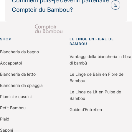
Comment puis-je devenir partenaire
impact environnemental.
de leur politique RSE.
Comptoir du Bambou?
Nous fournissons les informations
environnementales et les bilans carbone produits
Il vous suffit de nous contacter via le formulaire
pour vos démarches de certification (Green Key,
“Espace Professionnels” du site.
Clef Verte, Ecolabel…).
SHOP
Un membre de notre équipe vous recontactera
LE LINGE EN FIBRE DE
Go to homepage
BAMBOU
pour comprendre vos besoins et construire une
Biancheria da bagno
offre personnalisée selon votre établissement.
Vantaggi della biancheria in fibra
Accappatoi
di bambù
Biancheria da letto
Le Linge de Bain en Fibre de
Bambou
Biancheria da spiaggia
Le Linge de Lit en Pulpe de
Piumini e cuscini
Bambou
Petit Bambou
Guide d’Entretien
Plaid
Saponi