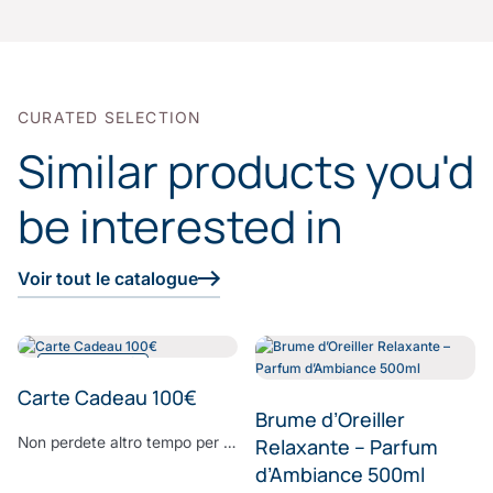
CURATED SELECTION
Similar products you'd
be interested in
Voir tout le catalogue
NOUVEAUTÉ
Carte Cadeau 100€
Brume d’Oreiller
Non perdete altro tempo per trovare il regalo perfetto. Sorprendete i vostri cari con il regalo che hanno sempre sognato: regalate loro la Carta regalo elettronica Comptoir du Bambou per realizzare tutti i loro desideri. Scegliete l'importo da accreditare sulla carta regalo, aggiungete un messaggio personalizzato e lasciate che la magia di Comptoir du Bambou si compia.
Relaxante – Parfum
d’Ambiance 500ml