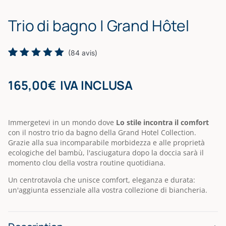
quantity
Trio di bagno | Grand Hôtel
(
84
avis)
Rated
84
5.00
out
165,00
€
IVA INCLUSA
of 5
based on
customer
ratings
Immergetevi in un mondo dove
Lo stile incontra il comfort
con il nostro trio da bagno della Grand Hotel Collection.
Grazie alla sua incomparabile morbidezza e alle proprietà
ecologiche del bambù, l'asciugatura dopo la doccia sarà il
momento clou della vostra routine quotidiana.
Un centrotavola che unisce comfort, eleganza e durata:
un'aggiunta essenziale alla vostra collezione di biancheria.