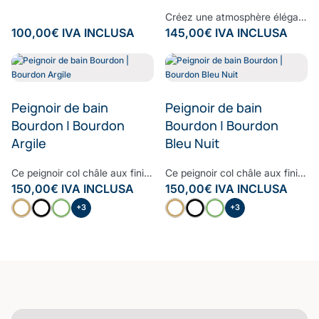
Créez une atmosphère élégante et apaisante, à chaque instant.Vaporisez cette brume d’ambiance dans votre intérieur pour diffuser une signature olfactive raffinée, subtile et enveloppante. Sa composition associe une eau de bambou délicate à des notes fraîches d’écorces de bergamote et de feuilles de basilic, légèrement froissées. Une fragrance contemporaine où la douceur végétale rencontre la vivacité des agrumes, pour un équilibre parfaitement maîtrisé. À la fois fraîche, naturelle et sophistiquée, cette senteur transforme vos espaces en véritables lieux de bien-être, inspirés des plus beaux établissements. Formulée sans ingrédients synthétiques controversés, elle respecte votre environnement tout en sublimant votre intérieur. Sillage : bergamote - bambou - basilic - musc
100,00
€
IVA INCLUSA
145,00
€
IVA INCLUSA
Peignoir de bain
Peignoir de bain
Bourdon | Bourdon
Bourdon | Bourdon
Argile
Bleu Nuit
Ce peignoir col châle aux finitions raffinées et haut de gamme est le peignoir à avoir dans sa salle de bain. Moelleux, doux et très confortable, le bourdon embelli ce peignoir pour lui donner un style contemporain et cosy. Confectionné à partir d’une des fibres les plus nobles, la Fibre B., ce peignoir est ultra-doux, absorbant et sèche rapidement. Notre linge de bain participe avec style à votre bien-être et à la protection de la planète. Nos Collections de linge de bain sont fabriquées dans les meilleurs ateliers d’Europe.
Ce peignoir col châle aux finitions raffinées et haut de gamme est le peignoir à avoir dans sa salle de bain. Moelleux, doux et très confortable, le bourdon embelli ce peignoir pour lui donner un style contemporain et cosy. Confectionné à partir d’une des fibres les plus nobles, la Fibre B., ce peignoir est ultra-doux, absorbant et sèche rapidement. Notre linge de bain participe avec style à votre bien-être et à la protection de la planète. Nos Collections de linge de bain sont fabriquées dans les meilleurs ateliers d’Europe.
150,00
€
IVA INCLUSA
150,00
€
IVA INCLUSA
+3
+3