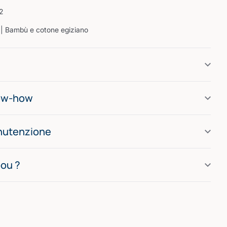
2
. | Bambù e cotone egiziano
now-how
anutenzione
ou ?