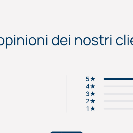
opinioni dei nostri cli
5
★
4
★
3
★
2
★
1
★