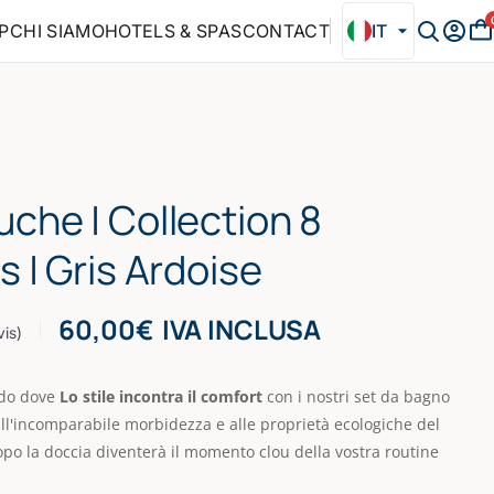
P
CHI SIAMO
HOTELS & SPAS
CONTACT
IT
uche | Collection 8
s | Gris Ardoise
60,00
€
IVA INCLUSA
is)
ndo dove
Lo stile incontra il comfort
con i nostri set da bagno
all'incomparabile morbidezza e alle proprietà ecologiche del
po la doccia diventerà il momento clou della vostra routine