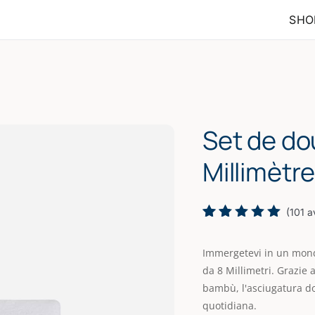
SHO
Set de do
Millimètre
(
101
av
Rated
101
5.00
out
Immergetevi in un mo
of 5
based on
da 8 Millimetri. Grazie 
customer
bambù, l'asciugatura do
ratings
quotidiana.