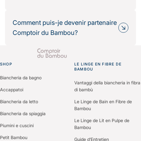
recyclables, production éthique.
Oui, de nombreux partenaires hôteliers
Résultat : une réduction mesurable de votre
choisissent Comptoir du Bambou dans le cadre
Comment puis-je devenir partenaire
impact environnemental.
de leur politique RSE.
Comptoir du Bambou?
Nous fournissons les informations
environnementales et les bilans carbone produits
Il vous suffit de nous contacter via le formulaire
pour vos démarches de certification (Green Key,
“Espace Professionnels” du site.
Clef Verte, Ecolabel…).
SHOP
Un membre de notre équipe vous recontactera
LE LINGE EN FIBRE DE
Go to homepage
BAMBOU
pour comprendre vos besoins et construire une
Biancheria da bagno
offre personnalisée selon votre établissement.
Vantaggi della biancheria in fibra
Accappatoi
di bambù
Biancheria da letto
Le Linge de Bain en Fibre de
Bambou
Biancheria da spiaggia
Le Linge de Lit en Pulpe de
Piumini e cuscini
Bambou
Petit Bambou
Guide d’Entretien