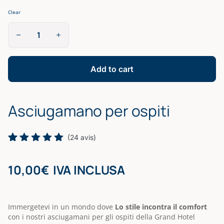
Clear
Serviette
Invité
quantity
Add to cart
Asciugamano per ospiti
(
24
avis)
Rated
24
5.00
out
10,00
€
IVA INCLUSA
of 5
based on
customer
ratings
Immergetevi in un mondo dove
Lo stile incontra il comfort
con i nostri asciugamani per gli ospiti della Grand Hotel