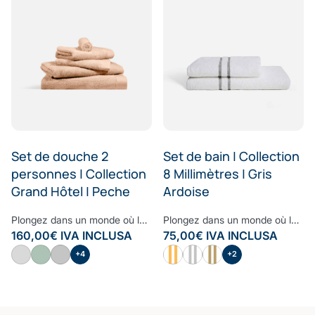
Set de douche 2
Set de bain | Collection
personnes | Collection
8 Millimètres | Gris
Grand Hôtel | Peche
Ardoise
Plongez dans un monde où le style rencontre le confort avec notre set de douche de la Collection Grand Hôtel. Grâce à sa douceur incomparable et les propriétés écologiques du bambou, vous sécher à la sortie de votre douche sera le meilleur moment de votre routine quotidienne. Une pièce maîtresse qui allie confort, élégance et durabilité – un ajout indispensable à votre collection de linge de maison.
Plongez dans un monde où le style rencontre le confort avec nos sets de bain de la Collection 8 Millimètres. Grâce à sa douceur incomparable et les propriétés écologiques du bambou, vous sécher à la sortie de votre douche sera le meilleur moment de votre routine quotidienne. Une pièce maîtresse qui allie confort, élégance et durabilité – un ajout indispensable à votre collection de linge de maison.
160,00
€
IVA INCLUSA
75,00
€
IVA INCLUSA
+4
+2