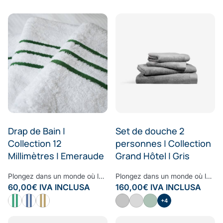
Drap de Bain |
Set de douche 2
Collection 12
personnes | Collection
Millimètres | Emeraude
Grand Hôtel | Gris
Plongez dans un monde où le style rencontre le confort avec nos draps de bain de la Collection 12 Millimètres. Grâce à sa douceur incomparable et les propriétés écologiques du bambou, vous sécher à la sortie de votre douche sera le meilleur moment de votre routine quotidienne. Une pièce maîtresse qui allie confort, élégance et durabilité – un ajout indispensable à votre collection de linge de maison.
Plongez dans un monde où le style rencontre le confort avec notre set de douche de la Collection Grand Hôtel. Grâce à sa douceur incomparable et les propriétés écologiques du bambou, vous sécher à la sortie de votre douche sera le meilleur moment de votre routine quotidienne. Une pièce maîtresse qui allie confort, élégance et durabilité – un ajout indispensable à votre collection de linge de maison.
60,00
€
IVA INCLUSA
160,00
€
IVA INCLUSA
+4